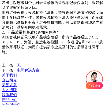
发出可以连续
1
4
个小时录音录像的音视频记录仪系列
，很好解
除了
警察
的后顾之忧。
拥有红外夜视，夜晚拍摄也清晰：
警察
夜间执法情况较多，而
由于夜晚灯光不佳，
警察
夜晚拍摄不清人脸很是苦恼，而AEE
音视频记录仪具有夜间红外拍摄功能，可以做到夜间
10米内看
清脸部，满足夜间执法需求。
2、产品质量和售后服务如何保障？
AEE音视频记录仪敢产品稳定性强，所有产品都通过了
CE、
3C、ROHS、海运、航运电池检测、UL专项报告和
ISO9001质
量体系
等
认证
，为用户提供最专业最及时的售后服务保障系
统。
上一条：
无
下一条：
电网解决方案
关于我们
企业简介
荣誉资质
人才招聘
联系我们
产品中心
执法记录仪