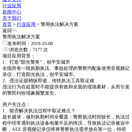
行业应用
新闻中心
关于我们
首页
>
行业应用
>
警用执法解决方案
返回
警用执法解决方案
发布时间：2019-10-08
浏览次数：7177 次
项目
应用
背景：
1、打造“阳光警务”，创平安城市
全国
所有一线执勤执法、事故处理的警
察
均配备使用音视频记
录仪，打造阳光执法，创平安城市。
2、违法证据稍纵即逝，传统执法工具取证难
违法行为
在
处置时不能提供有效和全面的现场素材，从而引发
的警民纠纷现象频繁发生。
用户关注点：
1、能否解决执法
过程中取证
难点？
超长摄录，做到执勤时间全覆盖：警
察
执法时间较长，执法过
程中经常遇到执法设备电量不足的情况，导致执法记录被迫中
断，AEE 音视频记录仪
终将警察
执法需求
放在第一位
，特研