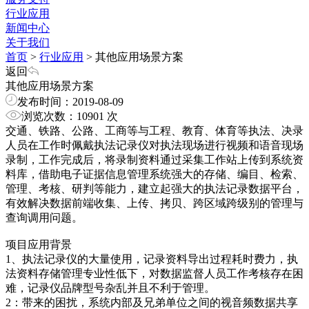
行业应用
新闻中心
关于我们
首页
>
行业应用
>
其他应用场景方案
返回
其他应用场景方案
发布时间：2019-08-09
浏览次数：10901 次
交通
、
铁路、公路、工商等与工程、教育、体育等
执法
、
决录
人员在
工作
时佩戴执法记录仪对执法现场进行视频和语音现场
录制，
工作
完成后，将录制资料通过采集工作站上传到系统资
料库，借助电子证据信息管理系统强大的存储、编目、检索、
管理、考核、研判等能力，建立起强大的执法记录数据平台，
有效解决
数据
前端收集、上传、拷贝、跨区域跨级别的管理与
查询调用问题
。
项目应用背景
1、
执法记录仪的大量使用，
记录
资料导出过程耗时费力，执
法资料存储管理专业性低下，对
数据
监督人员工作考核存在困
难，记录仪品牌型号杂乱并且不利于管理。
2：
带来的困扰
，
系统内部及兄弟单位之间的视音频数据共享