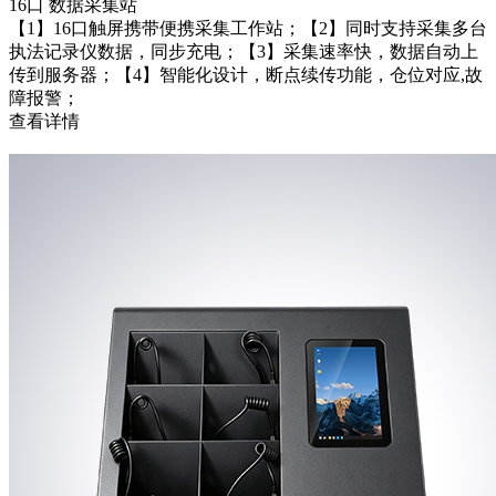
16口 数据采集站
【1】16口触屏携带便携采集工作站；【2】同时支持采集多台
执法记录仪数据，同步充电；【3】采集速率快，数据自动上
传到服务器；【4】智能化设计，断点续传功能，仓位对应,故
障报警；
查看详情