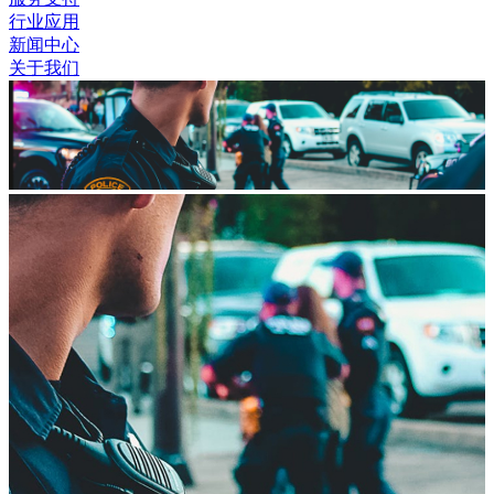
行业应用
新闻中心
关于我们