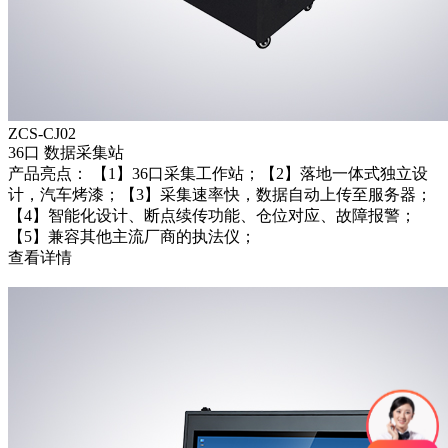
ZCS-CJ02
36口 数据采集站
产品亮点： 【1】36口采集工作站；【2】落地一体式独立设
计，汽车烤漆；【3】采集速率快，数据自动上传至服务器；
【4】智能化设计、断点续传功能、仓位对应、故障报警；
【5】兼容其他主流厂商的执法仪；
查看详情