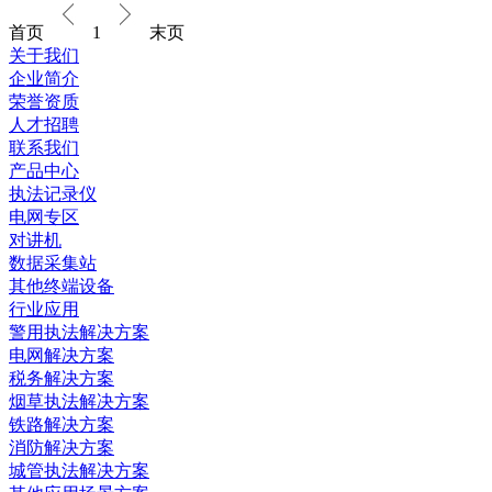
首页
1
末页
关于我们
企业简介
荣誉资质
人才招聘
联系我们
产品中心
执法记录仪
电网专区
对讲机
数据采集站
其他终端设备
行业应用
警用执法解决方案
电网解决方案
税务解决方案
烟草执法解决方案
铁路解决方案
消防解决方案
城管执法解决方案