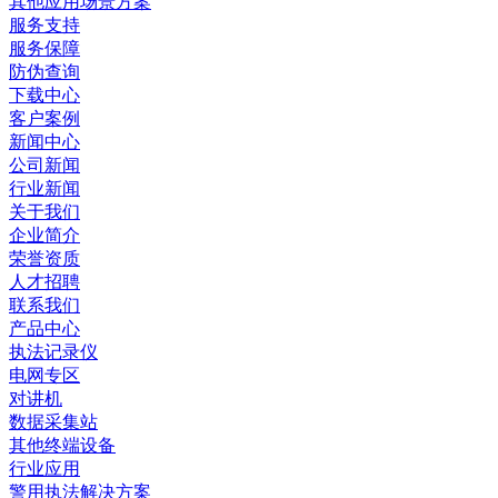
其他应用场景方案
服务支持
服务保障
防伪查询
下载中心
客户案例
新闻中心
公司新闻
行业新闻
关于我们
企业简介
荣誉资质
人才招聘
联系我们
产品中心
执法记录仪
电网专区
对讲机
数据采集站
其他终端设备
行业应用
警用执法解决方案