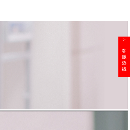
>
客
服
热
线