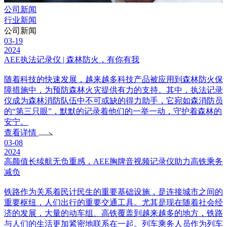
公司新闻
行业新闻
公司新闻
03-19
2024
AEE执法记录仪 | 森林防火，有你有我
随着科技的快速发展，越来越多科技产品被应用到森林防火保
障措施中，为预防森林火灾提供有力的支持。其中，执法记录
仪成为森林消防队伍中不可或缺的得力助手，它宛如森消防员
的“第三只眼”，默默的记录着他们的一举一动，守护着森林的
安宁。
查看详情
03-08
2024
高颜值长续航无负重感，AEE胸牌音视频记录仪助力高铁乘务
减负
铁路作为关系着民计民生的重要基础设施，是连接城市之间的
重要枢纽，人们出行的重要交通工具。尤其是现在随着社会经
济的发展，大量的动车组、高铁覆盖到越来越多的地方，铁路
与人们的生活更加紧密地联系在一起。列车乘务人员作为列车