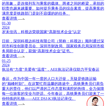
的形象，是连接列车与乘客的载体、两者之间的桥梁，承担的
职责也越来越重要。如何提升乘务员的综合素质，提高乘客的
满意度是铁路部门是刻不容缓的的任务。
查看详情
01-30
2024
岁末佳讯，科视达荣获国家“高新技术企业”认定
日前，深圳科视达科技有限公司（简称：科视达）顺利通过深
圳市科技创新委员会、深圳市财政局、国家税务总局深圳市税
务局联合认定，获颁“高新技术企业”证书。
查看详情
01-25
2024
执法有“力度”关爱有“温度”，AEE执法记录仪助力平安春运
春运，作为中国一年一度的人口大迁徙，无疑是铁路运输
的“巅峰时刻”。在这繁忙而温馨的路途中，高铁乘务员们肩负
重大的责任，他们以严谨的工作态度和满腔的热情，全力保障
每一位旅客的安全与舒适。今年春运，高铁乘务员们迎来了一
份特殊的礼物——AEE DSJ-K3执法记录仪。
查看详情