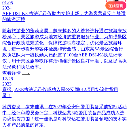
01-05
2024
AEE DSJ-K8 执法记录仪助力文旅市场，为游客营造安全舒适
的旅游环境
随着旅游业的蓬勃发展，越来越多的人选择选择通过旅游来放
松身心，景区旅游成为地方经济的重要服务行业。为加强景区
综合行政执法规范化，保障旅游秩序稳定，优化景区旅游环
境，进一步提升游客体验感和安全感，山东某5A景区综合行
政执法队为一线执勤人员配置了100台AEE DSJ-K8执法记录
仪，用于景区旅游秩序整治和维护景区良好环境，以及提高执
法形象和执法效率。
查看详情
12-28
2023
喜报 | AEE执法记录仪成功入围公安部012项目协议供货目
录！
踔厉奋发，岁末佳讯！在2023年公安部警用装备采购招标活动
中，经评审委员会评定，科视达共3款警用装备产品成功入选
协议供货范围！这一佳讯是对科视达在警用装备领域的技术实
力和产品质量的肯定。