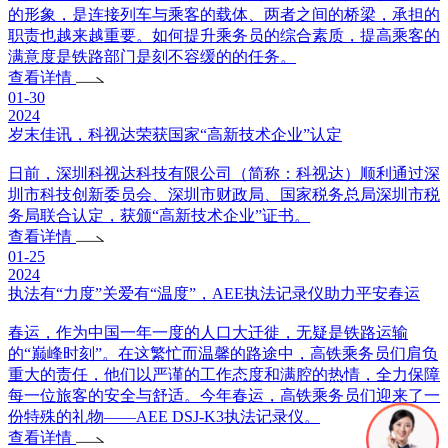
的形象，是连接列车与乘客的载体、两者之间的桥梁，承担的
职责也越来越重要。如何提升乘务员的综合素质，提高乘客的
满意度是铁路部门是刻不容缓的的任务。
查看详情
01-30
2024
岁末佳讯，科视达荣获国家“高新技术企业”认定
日前，深圳科视达科技有限公司（简称：科视达）顺利通过深
圳市科技创新委员会、深圳市财政局、国家税务总局深圳市税
务局联合认定，获颁“高新技术企业”证书。
查看详情
01-25
2024
执法有“力度”关爱有“温度”，AEE执法记录仪助力平安春运
春运，作为中国一年一度的人口大迁徙，无疑是铁路运输
的“巅峰时刻”。在这繁忙而温馨的路途中，高铁乘务员们肩负
重大的责任，他们以严谨的工作态度和满腔的热情，全力保障
每一位旅客的安全与舒适。今年春运，高铁乘务员们迎来了一
份特殊的礼物——AEE DSJ-K3执法记录仪。
查看详情