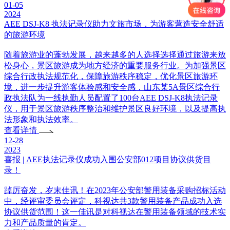
01-05
2024
AEE DSJ-K8 执法记录仪助力文旅市场，为游客营造安全舒适
的旅游环境
随着旅游业的蓬勃发展，越来越多的人选择选择通过旅游来放
松身心，景区旅游成为地方经济的重要服务行业。为加强景区
综合行政执法规范化，保障旅游秩序稳定，优化景区旅游环
境，进一步提升游客体验感和安全感，山东某5A景区综合行
政执法队为一线执勤人员配置了100台AEE DSJ-K8执法记录
仪，用于景区旅游秩序整治和维护景区良好环境，以及提高执
法形象和执法效率。
查看详情
12-28
2023
喜报 | AEE执法记录仪成功入围公安部012项目协议供货目
录！
踔厉奋发，岁末佳讯！在2023年公安部警用装备采购招标活动
中，经评审委员会评定，科视达共3款警用装备产品成功入选
协议供货范围！这一佳讯是对科视达在警用装备领域的技术实
力和产品质量的肯定。