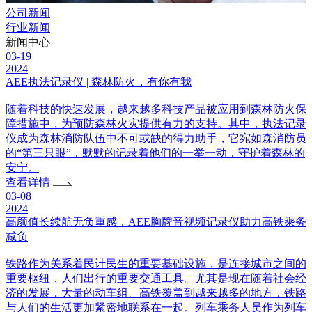
公司新闻
行业新闻
新闻中心
03-19
2024
AEE执法记录仪 | 森林防火，有你有我
随着科技的快速发展，越来越多科技产品被应用到森林防火保
障措施中，为预防森林火灾提供有力的支持。其中，执法记录
仪成为森林消防队伍中不可或缺的得力助手，它宛如森消防员
的“第三只眼”，默默的记录着他们的一举一动，守护着森林的
安宁。
查看详情
03-08
2024
高颜值长续航无负重感，AEE胸牌音视频记录仪助力高铁乘务
减负
铁路作为关系着民计民生的重要基础设施，是连接城市之间的
重要枢纽，人们出行的重要交通工具。尤其是现在随着社会经
济的发展，大量的动车组、高铁覆盖到越来越多的地方，铁路
与人们的生活更加紧密地联系在一起。列车乘务人员作为列车