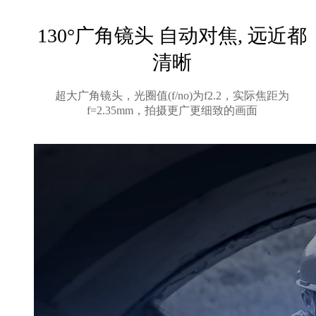
130°广角镜头 自动对焦, 远近都
清晰
超大广角镜头，光圈值(f/no)为f2.2，实际焦距为
f=2.35mm，拍摄更广更细致的画面