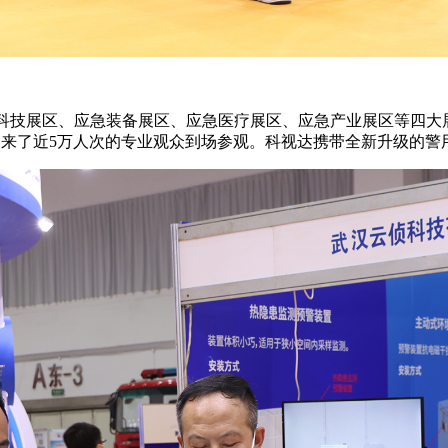
急科技展区、应急装备展区、应急医疗展区、应急产业展区等四
共计迎来了近5万人次的专业观众到场参观。科视达携带全新升级的