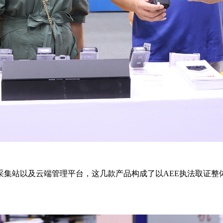
据采集站以及云端管理平台，这几款产品构成了以AEE执法取证