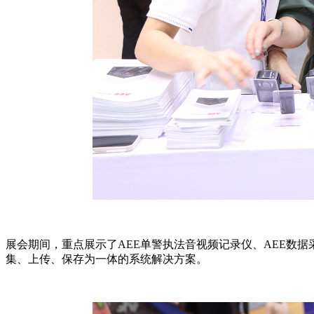
展会期间，重点展示了AEE单警执法音视频记录仪、AEE数
集、上传、保存为一体的系统解决方案。