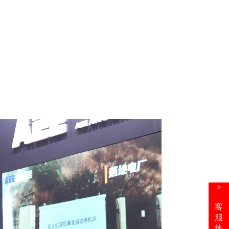
>
客
服
热