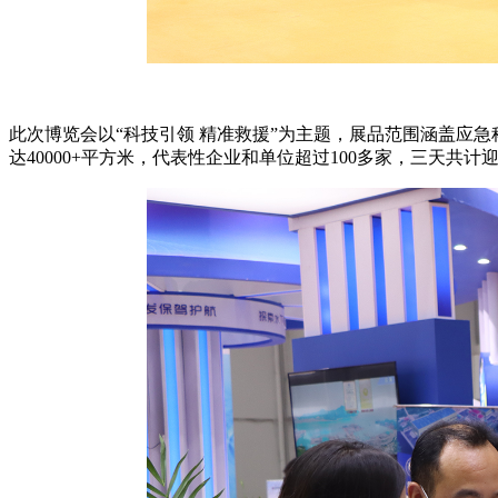
此次博览会以“科技引领 精准救援”为主题，展品范围涵盖应
达40000+平方米，代表性企业和单位超过100多家，三天